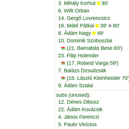
3. Mihály Korhut
90'
6. Willi Orban
14. Gergő Lovrencsics
16. Máté Pátkai
39'
80'
8. Ádám Nagy
49'
10. Dominik Szoboszlai
(21. Barnabás Bese 83')
23. Filip Holender
(17. Roland Varga 59')
7. Balázs Dzsudzsák
(15. László Kleinheisler 70'
9. Ádám Szalai
subs (unused):
12. Dénes Dibusz
22. Ádám Kovácsik
4. János Ferenczi
5. Paulo Vinícius