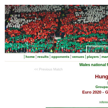
home
results
opponents
venues
players
man
Wales national 
<< Previous Match
Hung
Groupa
Euro 2020 - 
refere